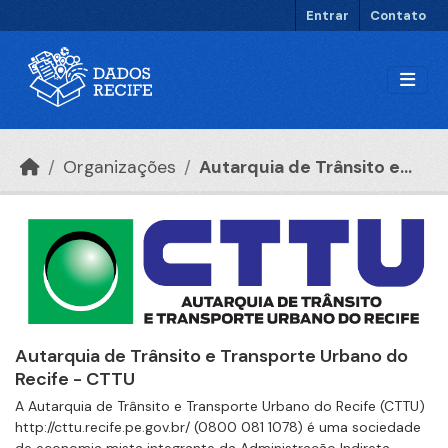
Ir para o conteúdo principal
Entrar
Contato
Organizações
Autarquia de Trânsito e...
Autarquia de Trânsito e Transporte Urbano do
Recife - CTTU
A Autarquia de Trânsito e Transporte Urbano do Recife (CTTU)
http://cttu.recife.pe.gov.br/ (0800 081 1078) é uma sociedade