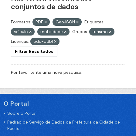
conjuntos de dados
Formatos:
PDF
GeoJSON
Etiquetas:
veículo
mobilidade
Grupos:
turismo
Licenças:
odc-odbl
Filtrar Resultados
Por favor tente uma nova pesquisa.
O Portal
Sobre o Portal
Padrão de Serviço de Dados da Prefeitura da Cidade de
Recife