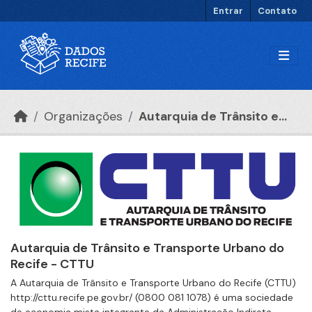
Ir para o conteúdo principal
Entrar
Contato
Organizações
Autarquia de Trânsito e...
Autarquia de Trânsito e Transporte Urbano do
Recife - CTTU
A Autarquia de Trânsito e Transporte Urbano do Recife (CTTU)
http://cttu.recife.pe.gov.br/ (0800 081 1078) é uma sociedade