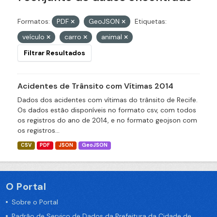
Formatos:
PDF
GeoJSON
Etiquetas:
veículo
carro
animal
Filtrar Resultados
Acidentes de Trânsito com Vítimas 2014
Dados dos acidentes com vítimas do trânsito de Recife.
Os dados estão disponíveis no formato csv, com todos
os registros do ano de 2014, e no formato geojson com
os registros...
CSV
PDF
JSON
GeoJSON
O Portal
Sobre o Portal
Padrão de Serviço de Dados da Prefeitura da Cidade de