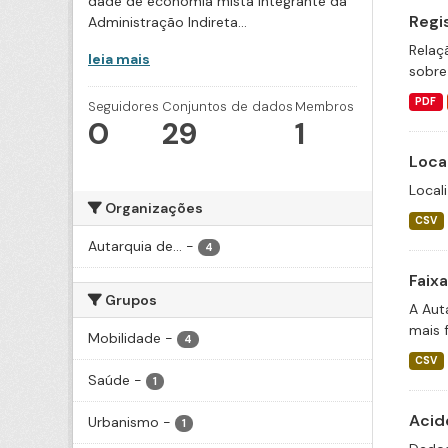
dade de economia mista integrante da
Regi
Administração Indireta...
Relaç
leia mais
sobre
PDF
Seguidores
Conjuntos de dados
Membros
0
29
1
Loca
Local
Organizações
CSV
Autarquia de...
-
4
Faix
Grupos
A Aut
mais 
Mobilidade
-
4
CSV
Saúde
-
1
Acid
Urbanismo
-
1