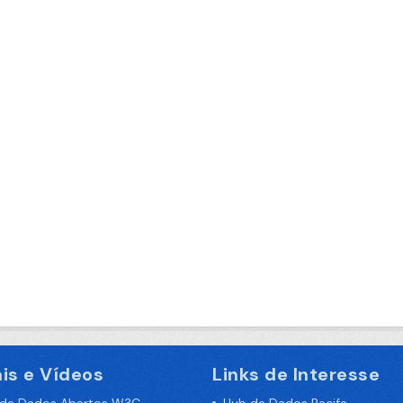
is e Vídeos
Links de Interesse
 de Dados Abertos W3C
Hub de Dados Recife