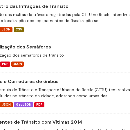
stro das Infrações de Transito
ão das multas de trânsito registradas pela CTTU no Recife. atend
 a localização dos equipamentos de fiscalização se...
JSON
CSV
lização dos Semáforos
ização dos semáforos de trânsito
PDF
JSON
as e Corredores de ônibus
arquia de Trânsito e Transporte Urbano do Recife (CTTU) tem realiz
fluidez no trânsito da cidade, adotando como umas das...
JSON
GeoJSON
PDF
entes de Trânsito com Vítimas 2014