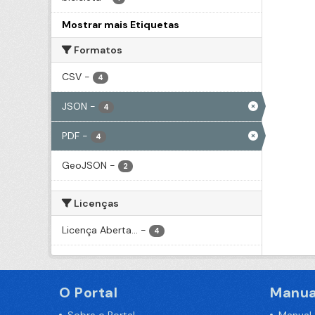
Mostrar mais Etiquetas
Formatos
CSV
-
4
JSON
-
4
PDF
-
4
GeoJSON
-
2
Licenças
Licença Aberta...
-
4
O Portal
Manua
Sobre o Portal
Manual