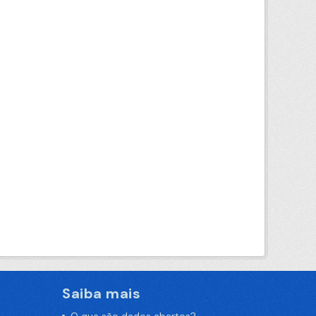
Saiba mais
O que são dados abertos?