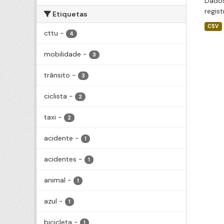
Dados
regis
Etiquetas
CSV
cttu
-
4
mobilidade
-
3
trânsito
-
3
ciclista
-
2
taxi
-
2
acidente
-
1
acidentes
-
1
animal
-
1
azul
-
1
bicicleta
-
1