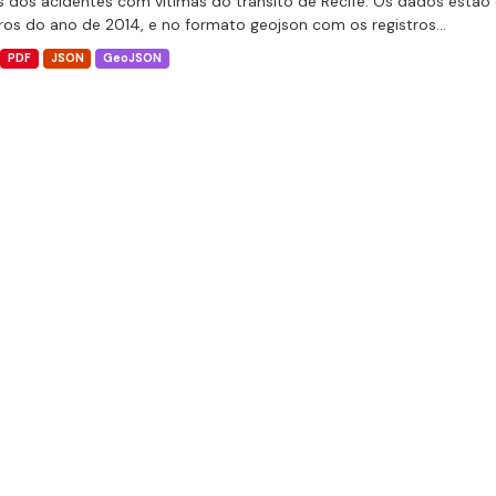
 dos acidentes com vítimas do trânsito de Recife. Os dados estão 
tros do ano de 2014, e no formato geojson com os registros...
PDF
JSON
GeoJSON