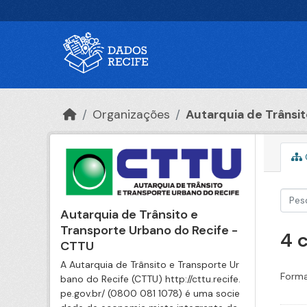
Ir para o conteúdo principal
Organizações
Autarquia de Trânsito
Autarquia de Trânsito e
Transporte Urbano do Recife -
4 
CTTU
A Autarquia de Trânsito e Transporte Ur
Forma
bano do Recife (CTTU) http://cttu.recife.
pe.gov.br/ (0800 081 1078) é uma socie