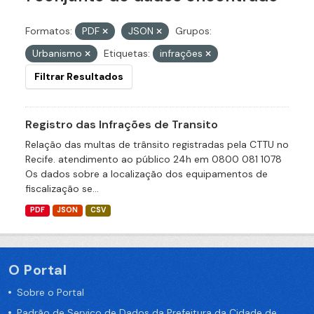
Formatos:
PDF
JSON
Grupos:
Urbanismo
Etiquetas:
infrações
Filtrar Resultados
Registro das Infrações de Transito
Relação das multas de trânsito registradas pela CTTU no
Recife. atendimento ao público 24h em 0800 081 1078
Os dados sobre a localização dos equipamentos de
fiscalização se...
PDF
JSON
CSV
O Portal
Sobre o Portal
Padrão de Serviço de Dados da Prefeitura da Cidade de