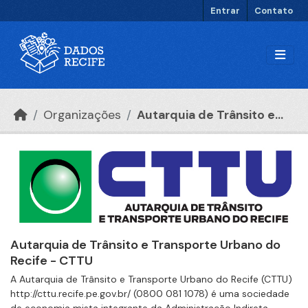
Ir para o conteúdo principal
Entrar
Contato
Organizações
Autarquia de Trânsito e...
Autarquia de Trânsito e Transporte Urbano do
Recife - CTTU
A Autarquia de Trânsito e Transporte Urbano do Recife (CTTU)
http://cttu.recife.pe.gov.br/ (0800 081 1078) é uma sociedade