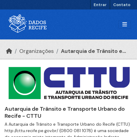
Ir para o conteúdo principal
Entrar
Contato
Organizações
Autarquia de Trânsito e...
Autarquia de Trânsito e Transporte Urbano do
Recife - CTTU
A Autarquia de Trânsito e Transporte Urbano do Recife (CTTU)
http://cttu.recife.pe.gov.br/ (0800 081 1078) é uma sociedade