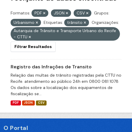
Formatos:
PDF
JSON
CSV
Grupos:
Urbanismo
Etiquetas:
trânsito
Organizações:
Autarquia de Trânsito e Transporte Urbano do Recife
- CTTU
Filtrar Resultados
Registro das Infrações de Transito
Relação das multas de trânsito registradas pela CTTU no
Recife. atendimento ao público 24h em 0800 081 1078
Os dados sobre a localização dos equipamentos de
fiscalização se...
PDF
JSON
CSV
O Portal