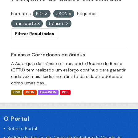
Formatos:
PDF
JSON
Etiquetas:
transporte
trânsito
Filtrar Resultados
Faixas e Corredores de ônibus
A Autarquia de Trânsito e Transporte Urbano do Recife
(CTTU) tem realizado um esforço contínuo para garantir
cada vez mais fluidez no trânsito da cidade, adotando
como umas das...
CSV
JSON
GeoJSON
PDF
O Portal
Sobre o Portal
Padrão de Serviço de Dados da Prefeitura da Cidade de