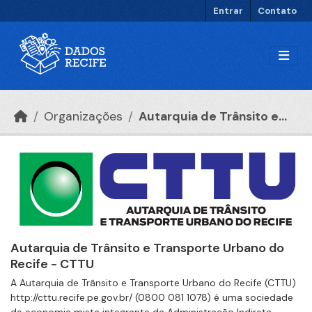
Ir para o conteúdo principal
Entrar
Contato
Organizações
Autarquia de Trânsito e...
Autarquia de Trânsito e Transporte Urbano do
Recife - CTTU
A Autarquia de Trânsito e Transporte Urbano do Recife (CTTU)
http://cttu.recife.pe.gov.br/ (0800 081 1078) é uma sociedade