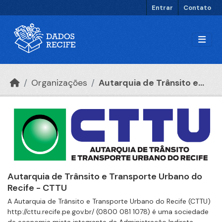
Ir para o conteúdo principal
Entrar
Contato
Organizações
Autarquia de Trânsito e...
Autarquia de Trânsito e Transporte Urbano do
Recife - CTTU
A Autarquia de Trânsito e Transporte Urbano do Recife (CTTU)
http://cttu.recife.pe.gov.br/ (0800 081 1078) é uma sociedade