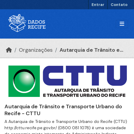
Ir para o conteúdo principal
Entrar
Contato
Organizações
Autarquia de Trânsito e...
Autarquia de Trânsito e Transporte Urbano do
Recife - CTTU
A Autarquia de Trânsito e Transporte Urbano do Recife (CTTU)
http://cttu.recife.pe.gov.br/ (0800 081 1078) é uma sociedade