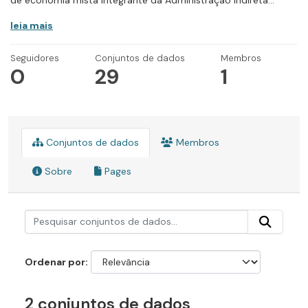
de economia mista integrante da Administração Indireta...
leia mais
Seguidores
Conjuntos de dados
Membros
0
29
1
Conjuntos de dados
Membros
Sobre
Pages
Ordenar por
2 conjuntos de dados