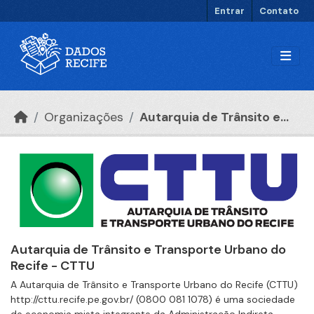
Ir para o conteúdo principal
Entrar
Contato
Organizações
Autarquia de Trânsito e...
Autarquia de Trânsito e Transporte Urbano do
Recife - CTTU
A Autarquia de Trânsito e Transporte Urbano do Recife (CTTU)
http://cttu.recife.pe.gov.br/ (0800 081 1078) é uma sociedade