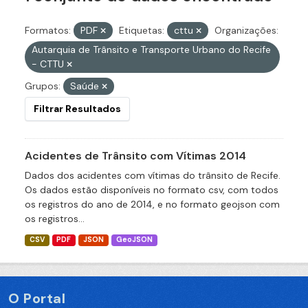
Formatos:
PDF
Etiquetas:
cttu
Organizações:
Autarquia de Trânsito e Transporte Urbano do Recife
- CTTU
Grupos:
Saúde
Filtrar Resultados
Acidentes de Trânsito com Vítimas 2014
Dados dos acidentes com vítimas do trânsito de Recife.
Os dados estão disponíveis no formato csv, com todos
os registros do ano de 2014, e no formato geojson com
os registros...
CSV
PDF
JSON
GeoJSON
O Portal