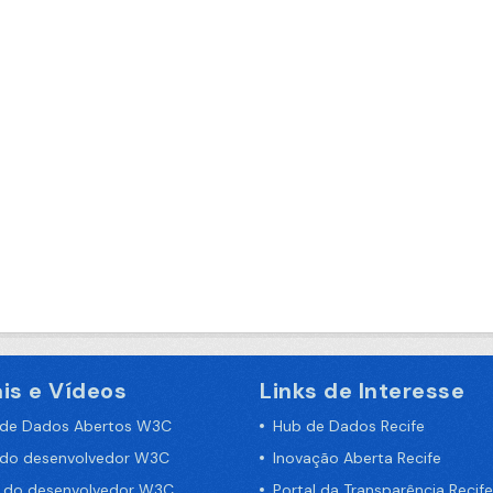
is e Vídeos
Links de Interesse
 de Dados Abertos W3C
Hub de Dados Recife
 do desenvolvedor W3C
Inovação Aberta Recife
a do desenvolvedor W3C
Portal da Transparência Recife