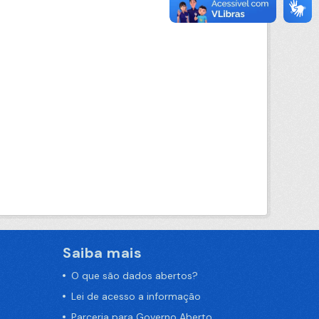
Saiba mais
O que são dados abertos?
Lei de acesso a informação
Parceria para Governo Aberto