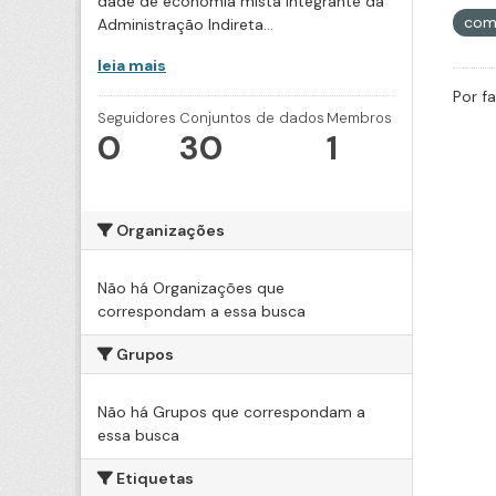
dade de economia mista integrante da
com
Administração Indireta...
leia mais
Por f
Seguidores
Conjuntos de dados
Membros
0
30
1
Organizações
Não há Organizações que
correspondam a essa busca
Grupos
Não há Grupos que correspondam a
essa busca
Etiquetas