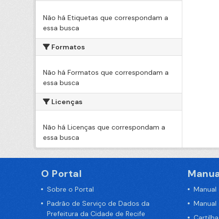
Não há Etiquetas que correspondam a
essa busca
Formatos
Não há Formatos que correspondam a
essa busca
Licenças
Não há Licenças que correspondam a
essa busca
O Portal
Manua
Sobre o Portal
Manual
Padrão de Serviço de Dados da
Manual
Prefeitura da Cidade de Recife
Cartilh