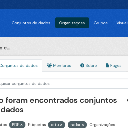
Conjuntos de dados
Organizações
Grupos
Visua
 e...
Conjuntos de dados
Membros
Sobre
Pages
o foram encontrados conjuntos
 dados
tos:
PDF
Etiquetas:
cttu
radar
Organizações: