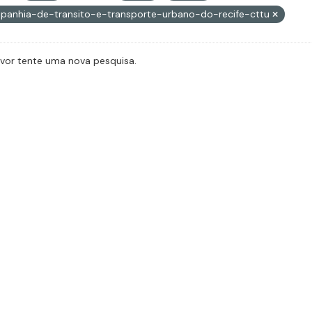
panhia-de-transito-e-transporte-urbano-do-recife-cttu
avor tente uma nova pesquisa.