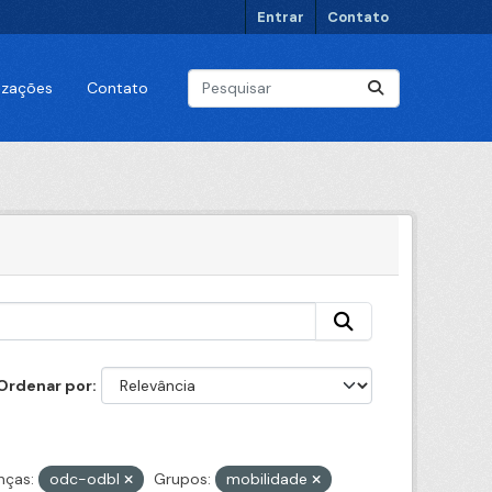
Entrar
Contato
lizações
Contato
Ordenar por
nças:
odc-odbl
Grupos:
mobilidade