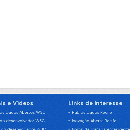
is e Vídeos
Links de Interesse
 de Dados Abertos W3C
Hub de Dados Recife
 do desenvolvedor W3C
Inovação Aberta Recife
a do desenvolvedor W3C
Portal da Transparência Recife