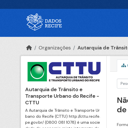
Ir para o conteúdo principal
Organizações
Autarquia de Trânsito
Autarquia de Trânsito e
Transporte Urbano do Recife -
Nã
CTTU
de
A Autarquia de Trânsito e Transporte Ur
bano do Recife (CTTU) http://cttu.recife.
pe.gov.br/ (0800 081 1078) é uma socie
Forma