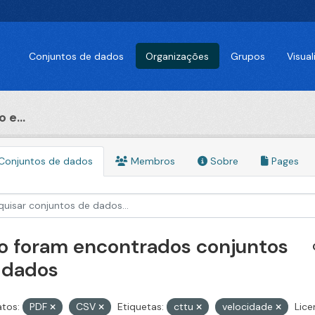
Conjuntos de dados
Organizações
Grupos
Visua
 e...
Conjuntos de dados
Membros
Sobre
Pages
o foram encontrados conjuntos
 dados
tos:
PDF
CSV
Etiquetas:
cttu
velocidade
Lice