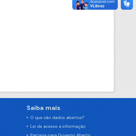
Saiba mais
O que são dados abertos?
Lei de acesso a informação
Parceria para Governo Aberto