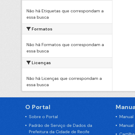
Não há Etiquetas que correspondam a
essa busca
Formatos
Não há Formatos que correspondam a
essa busca
Licenças
Não há Licenças que correspondam a
essa busca
O Portal
Manua
Sobre o Portal
Manual
Padrão de Serviço de Dados da
Manual
Prefeitura da Cidade de Recife
Cartilh