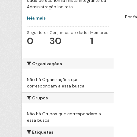
dade de economia mista integrante da
Administração Indireta...
Por f
leia mais
Seguidores
Conjuntos de dados
Membros
0
30
1
Organizações
Não há Organizações que
correspondam a essa busca
Grupos
Não há Grupos que correspondam a
essa busca
Etiquetas