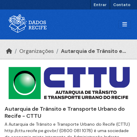
Ir para o conteúdo principal
Entrar
Contato
Organizações
Autarquia de Trânsito e...
Autarquia de Trânsito e Transporte Urbano do
Recife - CTTU
A Autarquia de Trânsito e Transporte Urbano do Recife (CTTU)
http://cttu.recife.pe.gov.br/ (0800 081 1078) é uma sociedade