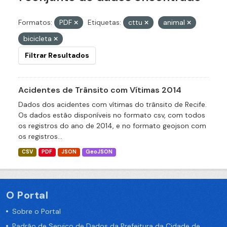
Formatos:
PDF
Etiquetas:
cttu
animal
bicicleta
Filtrar Resultados
Acidentes de Trânsito com Vítimas 2014
Dados dos acidentes com vítimas do trânsito de Recife.
Os dados estão disponíveis no formato csv, com todos
os registros do ano de 2014, e no formato geojson com
os registros...
CSV
PDF
JSON
GeoJSON
O Portal
Sobre o Portal
Padrão de Serviço de Dados da Prefeitura da Cidade de