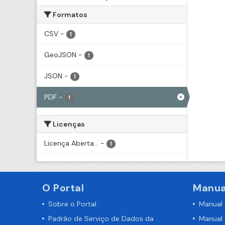
Formatos
CSV
-
1
GeoJSON
-
1
JSON
-
1
PDF
-
1
Licenças
Licença Aberta...
-
1
O Portal
Manua
Sobre o Portal
Manual
Padrão de Serviço de Dados da
Manual