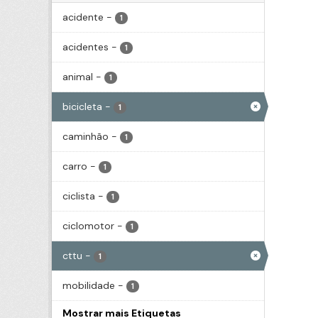
acidente
-
1
acidentes
-
1
animal
-
1
bicicleta
-
1
caminhão
-
1
carro
-
1
ciclista
-
1
ciclomotor
-
1
cttu
-
1
mobilidade
-
1
Mostrar mais Etiquetas