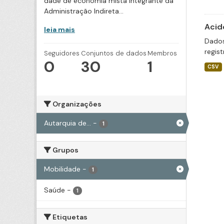
dade de economia mista integrante da
Administração Indireta...
Acid
leia mais
Dados
regis
Seguidores
Conjuntos de dados
Membros
0
30
1
CSV
Organizações
Autarquia de...
-
1
Grupos
Mobilidade
-
1
Saúde
-
1
Etiquetas