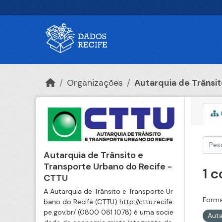
Ir para o conteúdo principal
Organizações
Autarquia de Trânsito
Autarquia de Trânsito e
Transporte Urbano do Recife -
1 
CTTU
A Autarquia de Trânsito e Transporte Ur
Forma
bano do Recife (CTTU) http://cttu.recife.
pe.gov.br/ (0800 081 1078) é uma socie
Auta