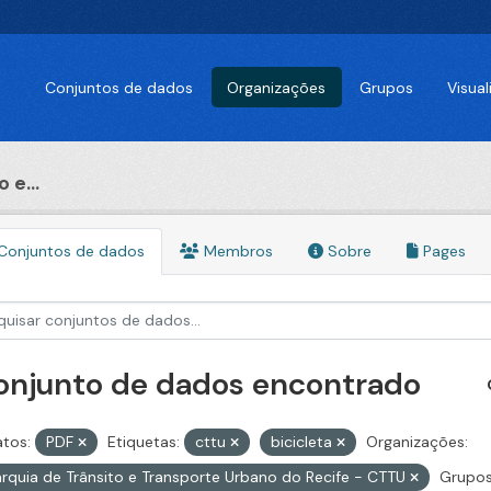
Conjuntos de dados
Organizações
Grupos
Visua
 e...
Conjuntos de dados
Membros
Sobre
Pages
conjunto de dados encontrado
tos:
PDF
Etiquetas:
cttu
bicicleta
Organizações:
rquia de Trânsito e Transporte Urbano do Recife - CTTU
Grupos