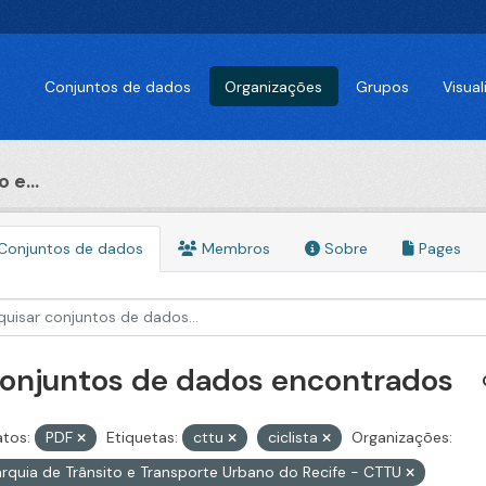
Conjuntos de dados
Organizações
Grupos
Visua
 e...
Conjuntos de dados
Membros
Sobre
Pages
conjuntos de dados encontrados
tos:
PDF
Etiquetas:
cttu
ciclista
Organizações:
rquia de Trânsito e Transporte Urbano do Recife - CTTU