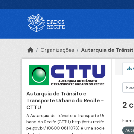
Ir para o conteúdo principal
Organizações
Autarquia de Trânsito
Autarquia de Trânsito e
Transporte Urbano do Recife -
2 
CTTU
A Autarquia de Trânsito e Transporte Ur
Forma
bano do Recife (CTTU) http://cttu.recife.
pe.gov.br/ (0800 081 1078) é uma socie
Auta