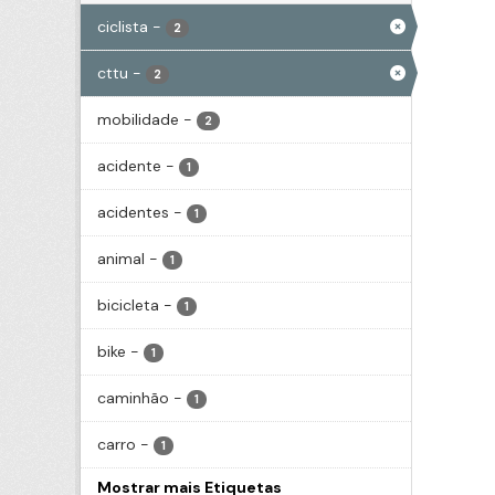
ciclista
-
2
cttu
-
2
mobilidade
-
2
acidente
-
1
acidentes
-
1
animal
-
1
bicicleta
-
1
bike
-
1
caminhão
-
1
carro
-
1
Mostrar mais Etiquetas