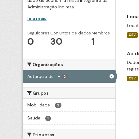
dade de economia mista integrante da
Administração Indireta...
Loca
leia mais
Local
Seguidores
Conjuntos de dados
Membros
CSV
0
30
1
Acid
Dados
Organizações
regis
Autarquia de...
-
2
CSV
Grupos
Mobilidade
-
2
Saúde
-
1
Etiquetas