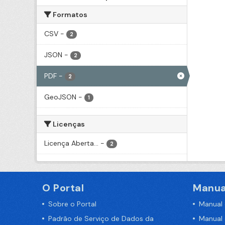
Formatos
CSV
-
2
JSON
-
2
PDF
-
2
GeoJSON
-
1
Licenças
Licença Aberta...
-
2
O Portal
Manua
Sobre o Portal
Manual
Padrão de Serviço de Dados da
Manual