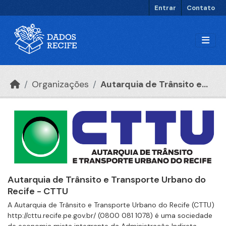
Ir para o conteúdo principal
Entrar
Contato
Organizações
Autarquia de Trânsito e...
Autarquia de Trânsito e Transporte Urbano do
Recife - CTTU
A Autarquia de Trânsito e Transporte Urbano do Recife (CTTU)
http://cttu.recife.pe.gov.br/ (0800 081 1078) é uma sociedade