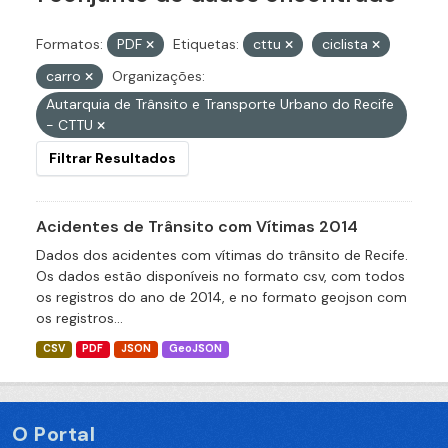
Formatos:
PDF
Etiquetas:
cttu
ciclista
carro
Organizações:
Autarquia de Trânsito e Transporte Urbano do Recife
- CTTU
Filtrar Resultados
Acidentes de Trânsito com Vítimas 2014
Dados dos acidentes com vítimas do trânsito de Recife.
Os dados estão disponíveis no formato csv, com todos
os registros do ano de 2014, e no formato geojson com
os registros...
CSV
PDF
JSON
GeoJSON
O Portal