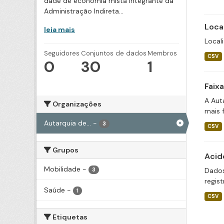
dade de economia mista integrante da
Administração Indireta...
Loca
leia mais
Local
Seguidores
Conjuntos de dados
Membros
CSV
0
30
1
Faix
A Aut
Organizações
mais 
Autarquia de...
-
3
CSV
Grupos
Acid
Mobilidade
-
Dados
3
regis
Saúde
-
1
CSV
Etiquetas