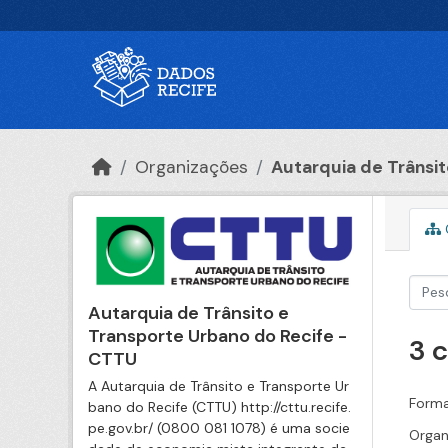
Ir para o conteúdo principal
Organizações
Autarquia de Trânsito
Autarquia de Trânsito e
Transporte Urbano do Recife -
3 
CTTU
A Autarquia de Trânsito e Transporte Ur
Forma
bano do Recife (CTTU) http://cttu.recife.
pe.gov.br/ (0800 081 1078) é uma socie
Organ