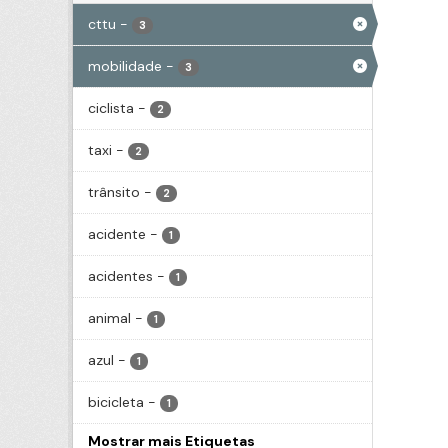
cttu
-
3
mobilidade
-
3
ciclista
-
2
taxi
-
2
trânsito
-
2
acidente
-
1
acidentes
-
1
animal
-
1
azul
-
1
bicicleta
-
1
Mostrar mais Etiquetas