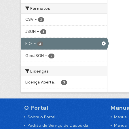
Formatos
CSV
-
3
JSON
-
3
PDF
-
3
GeoJSON
-
2
Licenças
Licença Aberta...
-
3
O Portal
Manua
Sobre o Portal
Manual
Padrão de Serviço de Dados da
Manual