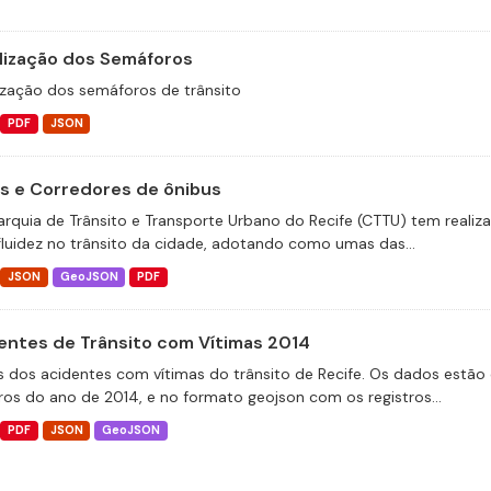
lização dos Semáforos
ização dos semáforos de trânsito
PDF
JSON
as e Corredores de ônibus
arquia de Trânsito e Transporte Urbano do Recife (CTTU) tem realiz
fluidez no trânsito da cidade, adotando como umas das...
JSON
GeoJSON
PDF
entes de Trânsito com Vítimas 2014
 dos acidentes com vítimas do trânsito de Recife. Os dados estão 
tros do ano de 2014, e no formato geojson com os registros...
PDF
JSON
GeoJSON