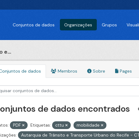
Conjuntos de dados
Organizações
Grupos
Visua
 e...
Conjuntos de dados
Membros
Sobre
Pages
conjuntos de dados encontrados
tos:
PDF
Etiquetas:
cttu
mobilidade
izações:
Autarquia de Trânsito e Transporte Urbano do Recife - 