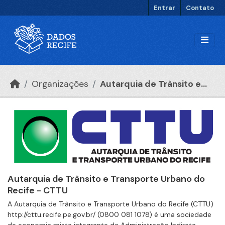
Ir para o conteúdo principal
Entrar
Contato
Organizações
Autarquia de Trânsito e...
Autarquia de Trânsito e Transporte Urbano do
Recife - CTTU
A Autarquia de Trânsito e Transporte Urbano do Recife (CTTU)
http://cttu.recife.pe.gov.br/ (0800 081 1078) é uma sociedade