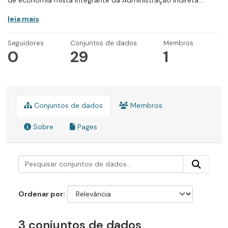
de economia mista integrante da Administração Indireta...
leia mais
Seguidores
Conjuntos de dados
Membros
0
29
1
Conjuntos de dados
Membros
Sobre
Pages
Ordenar por
3 conjuntos de dados