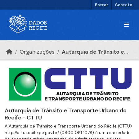
Ir para o conteúdo principal
Entrar
Contato
Organizações
Autarquia de Trânsito e...
Autarquia de Trânsito e Transporte Urbano do
Recife - CTTU
A Autarquia de Trânsito e Transporte Urbano do Recife (CTTU)
http://cttu.recife.pe.gov.br/ (0800 081 1078) é uma sociedade