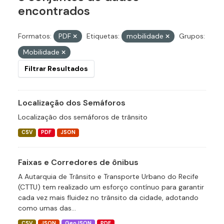
encontrados
Formatos:
PDF
Etiquetas:
mobilidade
Grupos:
Mobilidade
Filtrar Resultados
Localização dos Semáforos
Localização dos semáforos de trânsito
CSV
PDF
JSON
Faixas e Corredores de ônibus
A Autarquia de Trânsito e Transporte Urbano do Recife
(CTTU) tem realizado um esforço contínuo para garantir
cada vez mais fluidez no trânsito da cidade, adotando
como umas das...
CSV
JSON
GeoJSON
PDF