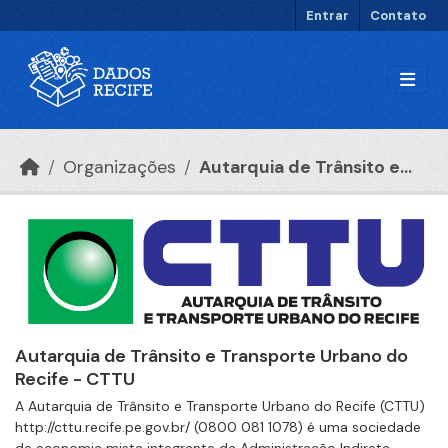
Ir para o conteúdo principal
Entrar
Contato
Organizações
Autarquia de Trânsito e...
Autarquia de Trânsito e Transporte Urbano do
Recife - CTTU
A Autarquia de Trânsito e Transporte Urbano do Recife (CTTU)
http://cttu.recife.pe.gov.br/ (0800 081 1078) é uma sociedade