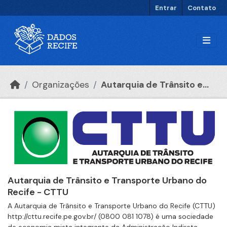
Ir para o conteúdo principal
Entrar
Contato
Organizações
Autarquia de Trânsito e...
Autarquia de Trânsito e Transporte Urbano do
Recife - CTTU
A Autarquia de Trânsito e Transporte Urbano do Recife (CTTU)
http://cttu.recife.pe.gov.br/ (0800 081 1078) é uma sociedade