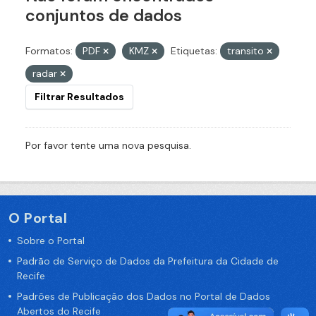
conjuntos de dados
Formatos:
PDF
KMZ
Etiquetas:
transito
radar
Filtrar Resultados
Por favor tente uma nova pesquisa.
O Portal
Sobre o Portal
Padrão de Serviço de Dados da Prefeitura da Cidade de
Recife
Padrões de Publicação dos Dados no Portal de Dados
Abertos do Recife