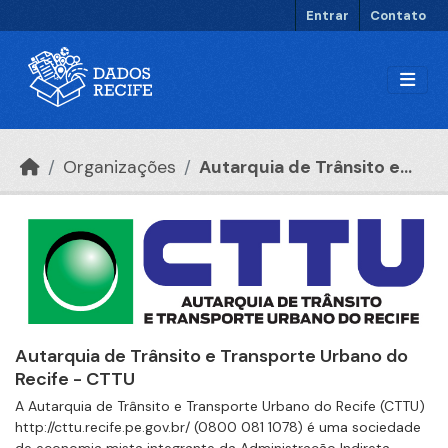
Ir para o conteúdo principal
Entrar
Contato
Organizações
Autarquia de Trânsito e...
Autarquia de Trânsito e Transporte Urbano do
Recife - CTTU
A Autarquia de Trânsito e Transporte Urbano do Recife (CTTU)
http://cttu.recife.pe.gov.br/ (0800 081 1078) é uma sociedade