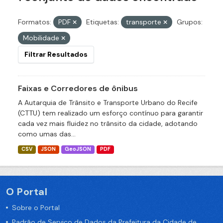
Formatos:
PDF
Etiquetas:
transporte
Grupos:
Mobilidade
Filtrar Resultados
Faixas e Corredores de ônibus
A Autarquia de Trânsito e Transporte Urbano do Recife
(CTTU) tem realizado um esforço contínuo para garantir
cada vez mais fluidez no trânsito da cidade, adotando
como umas das...
CSV
JSON
GeoJSON
PDF
O Portal
Sobre o Portal
Padrão de Serviço de Dados da Prefeitura da Cidade de