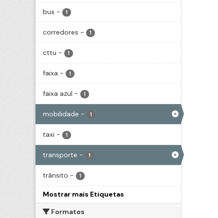
bus
-
1
corredores
-
1
cttu
-
1
faixa
-
1
faixa azul
-
1
mobilidade
-
1
taxi
-
1
transporte
-
1
trânsito
-
1
Mostrar mais Etiquetas
Formatos