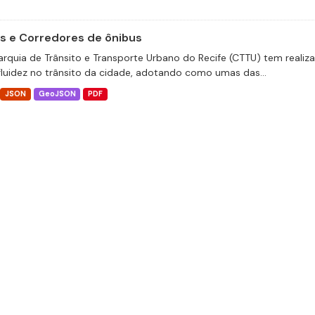
as e Corredores de ônibus
arquia de Trânsito e Transporte Urbano do Recife (CTTU) tem realiz
fluidez no trânsito da cidade, adotando como umas das...
JSON
GeoJSON
PDF