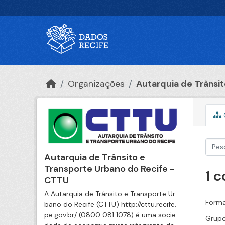
Ir para o conteúdo principal
Organizações
Autarquia de Trânsito
Autarquia de Trânsito e
Transporte Urbano do Recife -
1 
CTTU
A Autarquia de Trânsito e Transporte Ur
Forma
bano do Recife (CTTU) http://cttu.recife.
pe.gov.br/ (0800 081 1078) é uma socie
Grupo