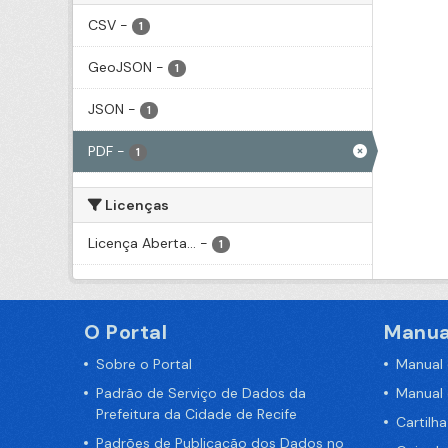
CSV
-
1
GeoJSON
-
1
JSON
-
1
PDF
-
1
Licenças
Licença Aberta...
-
1
O Portal
Manua
Sobre o Portal
Manual
Padrão de Serviço de Dados da
Manual
Prefeitura da Cidade de Recife
Cartilh
Padrões de Publicação dos Dados no