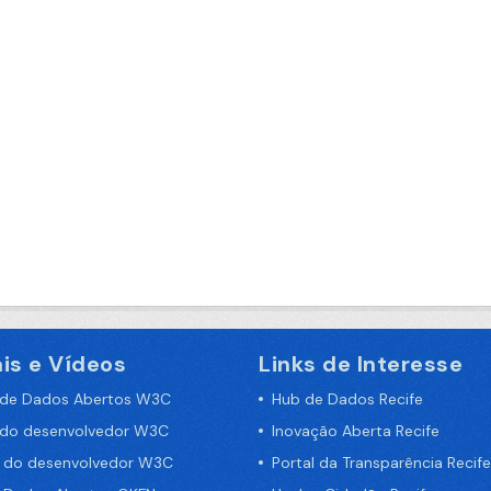
is e Vídeos
Links de Interesse
 de Dados Abertos W3C
Hub de Dados Recife
 do desenvolvedor W3C
Inovação Aberta Recife
a do desenvolvedor W3C
Portal da Transparência Recife