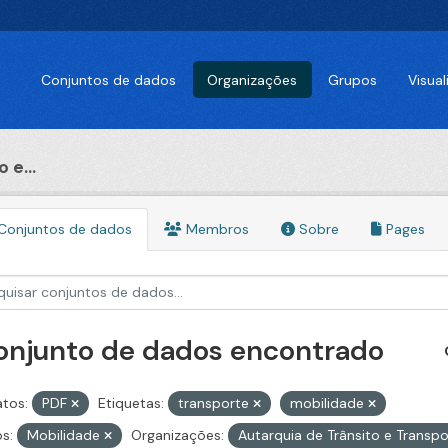
Conjuntos de dados
Organizações
Grupos
Visua
 e...
Conjuntos de dados
Membros
Sobre
Pages
conjunto de dados encontrado
tos:
PDF
Etiquetas:
transporte
mobilidade
s:
Mobilidade
Organizações:
Autarquia de Trânsito e Transp