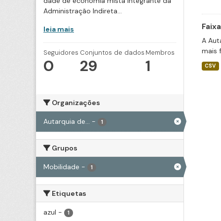
dade de economia mista integrante da
Administração Indireta...
Faix
leia mais
A Aut
mais 
Seguidores
Conjuntos de dados
Membros
0
29
1
CSV
Organizações
Autarquia de...
-
1
Grupos
Mobilidade
-
1
Etiquetas
azul
-
1