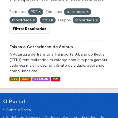
Formatos:
PDF
Etiquetas:
transporte
mobilidade
cttu
Grupos:
Mobilidade
Filtrar Resultados
Faixas e Corredores de ônibus
A Autarquia de Trânsito e Transporte Urbano do Recife
(CTTU) tem realizado um esforço contínuo para garantir
cada vez mais fluidez no trânsito da cidade, adotando
como umas das...
CSV
JSON
GeoJSON
PDF
O Portal
Sobre o Portal
Padrão de Serviço de Dados da Prefeitura da Cidade de