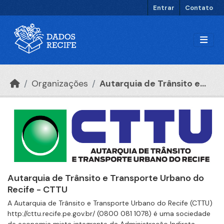
Ir para o conteúdo principal
Entrar
Contato
Organizações
Autarquia de Trânsito e...
Autarquia de Trânsito e Transporte Urbano do
Recife - CTTU
A Autarquia de Trânsito e Transporte Urbano do Recife (CTTU)
http://cttu.recife.pe.gov.br/ (0800 081 1078) é uma sociedade