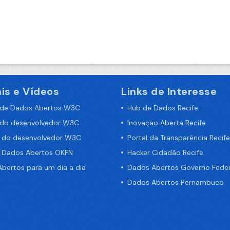
is e Vídeos
Links de Interesse
 de Dados Abertos W3C
Hub de Dados Recife
 do desenvolvedor W3C
Inovação Aberta Recife
a do desenvolvedor W3C
Portal da Transparência Recife
e Dados Abertos OKFN
Hacker Cidadão Recife
bertos para um dia a dia
Dados Abertos Governo Feder
Dados Abertos Pernambuco