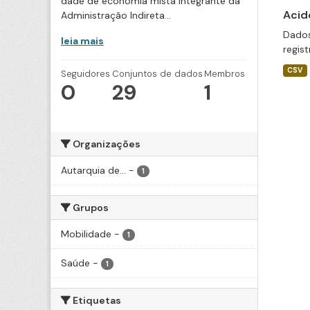
dade de economia mista integrante da
Acid
Administração Indireta...
Dados
leia mais
regis
CSV
Seguidores
Conjuntos de dados
Membros
0
29
1
Organizações
Autarquia de...
-
1
Grupos
Mobilidade
-
1
Saúde
-
1
Etiquetas