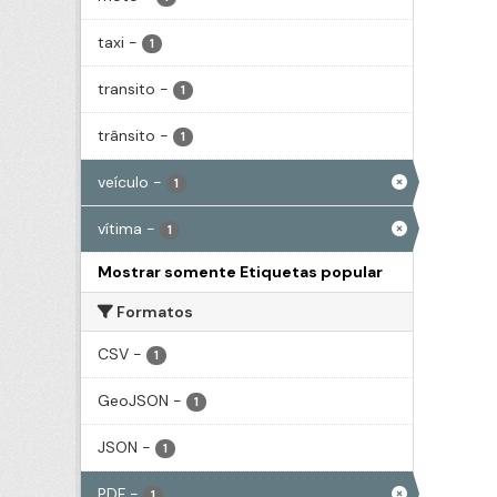
taxi
-
1
transito
-
1
trânsito
-
1
veículo
-
1
vítima
-
1
Mostrar somente Etiquetas popular
Formatos
CSV
-
1
GeoJSON
-
1
JSON
-
1
PDF
-
1