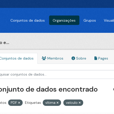
Conjuntos de dados
Organizações
Grupos
Visua
 e...
Conjuntos de dados
Membros
Sobre
Pages
conjunto de dados encontrado
tos:
PDF
Etiquetas:
vítima
veículo