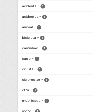
acidente
-
1
acidentes
-
1
animal
-
1
bicicleta
-
1
caminhão
-
1
carro
-
1
ciclista
-
1
ciclomotor
-
1
cttu
-
1
mobilidade
-
1
moto
-
1