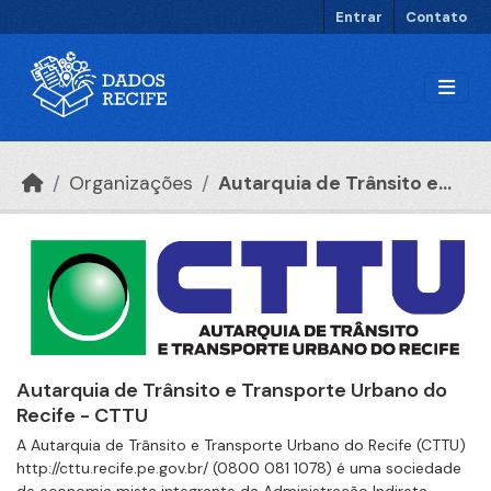
Ir para o conteúdo principal
Entrar
Contato
Organizações
Autarquia de Trânsito e...
Autarquia de Trânsito e Transporte Urbano do
Recife - CTTU
A Autarquia de Trânsito e Transporte Urbano do Recife (CTTU)
http://cttu.recife.pe.gov.br/ (0800 081 1078) é uma sociedade