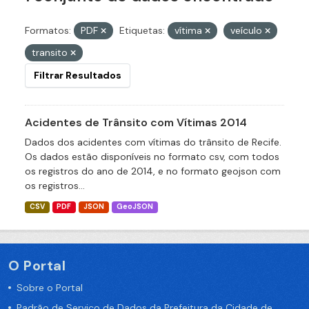
Formatos:
PDF
Etiquetas:
vítima
veículo
transito
Filtrar Resultados
Acidentes de Trânsito com Vítimas 2014
Dados dos acidentes com vítimas do trânsito de Recife.
Os dados estão disponíveis no formato csv, com todos
os registros do ano de 2014, e no formato geojson com
os registros...
CSV
PDF
JSON
GeoJSON
O Portal
Sobre o Portal
Padrão de Serviço de Dados da Prefeitura da Cidade de