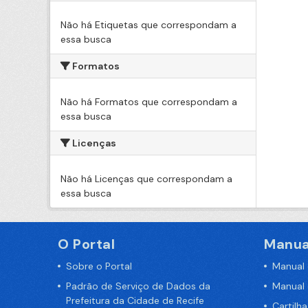
Não há Etiquetas que correspondam a
essa busca
Formatos
Não há Formatos que correspondam a
essa busca
Licenças
Não há Licenças que correspondam a
essa busca
O Portal
Manua
Sobre o Portal
Manual
Padrão de Serviço de Dados da
Manual
Prefeitura da Cidade de Recife
Cartilh