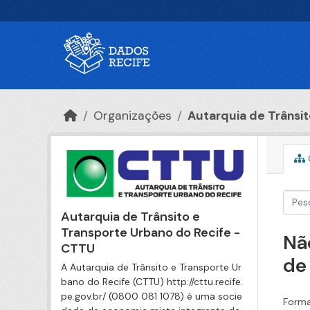
Ir para o conteúdo principal
Organizações
Autarquia de Trânsito
Autarquia de Trânsito e
Transporte Urbano do Recife -
Nã
CTTU
de
A Autarquia de Trânsito e Transporte Ur
bano do Recife (CTTU) http://cttu.recife.
pe.gov.br/ (0800 081 1078) é uma socie
Forma