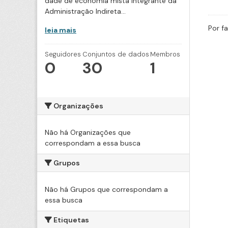
dade de economia mista integrante da
Administração Indireta...
Por f
leia mais
Seguidores
Conjuntos de dados
Membros
0
30
1
Organizações
Não há Organizações que
correspondam a essa busca
Grupos
Não há Grupos que correspondam a
essa busca
Etiquetas