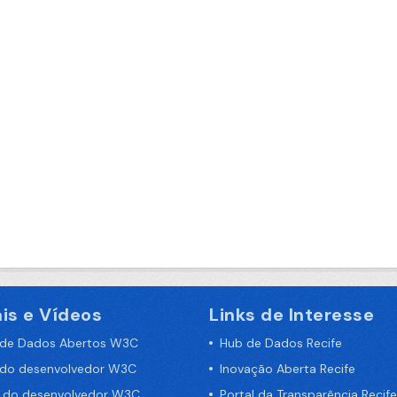
is e Vídeos
Links de Interesse
 de Dados Abertos W3C
Hub de Dados Recife
 do desenvolvedor W3C
Inovação Aberta Recife
a do desenvolvedor W3C
Portal da Transparência Recife