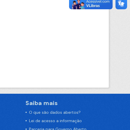
Saiba mais
O que são dados abertos?
Lei de acesso a informação
Parceria para Governo Aberto