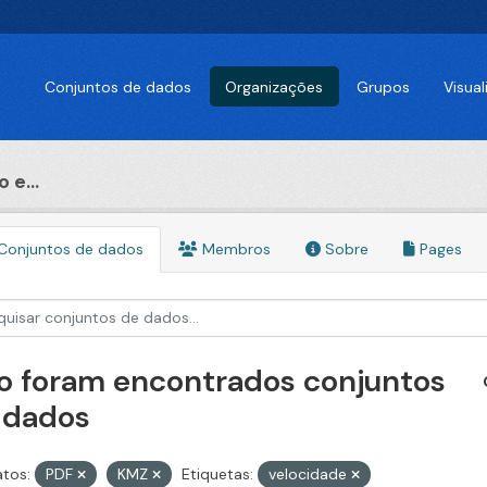
Conjuntos de dados
Organizações
Grupos
Visua
 e...
Conjuntos de dados
Membros
Sobre
Pages
o foram encontrados conjuntos
 dados
tos:
PDF
KMZ
Etiquetas:
velocidade