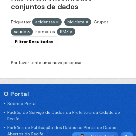
conjuntos de dados
Etiquetas:
acidentes
bicicleta
Grupos:
saude
Formatos:
KMZ
Filtrar Resultados
Por favor tente uma nova pesquisa.
O Portal
Sobre o Portal
Padrão de Serviço de Dados da Prefeitura da Cidade de
Recife
Padrões de Publicação dos Dados no Portal de Dados
Abertos do Recife