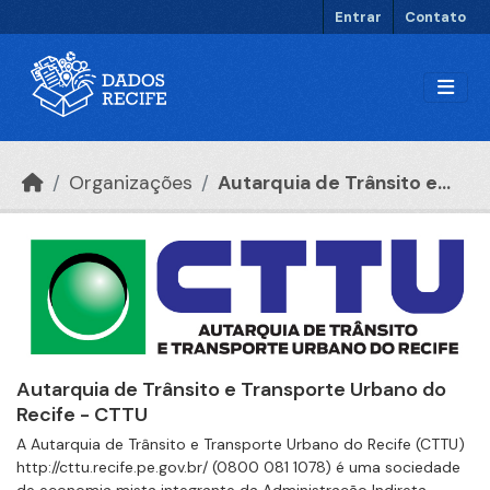
Ir para o conteúdo principal
Entrar
Contato
Organizações
Autarquia de Trânsito e...
Autarquia de Trânsito e Transporte Urbano do
Recife - CTTU
A Autarquia de Trânsito e Transporte Urbano do Recife (CTTU)
http://cttu.recife.pe.gov.br/ (0800 081 1078) é uma sociedade