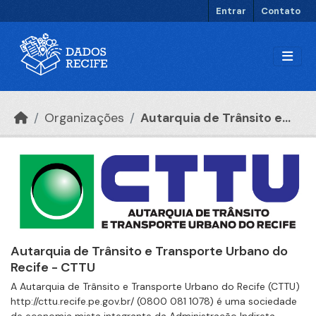
Ir para o conteúdo principal
Entrar
Contato
Organizações
Autarquia de Trânsito e...
Autarquia de Trânsito e Transporte Urbano do
Recife - CTTU
A Autarquia de Trânsito e Transporte Urbano do Recife (CTTU)
http://cttu.recife.pe.gov.br/ (0800 081 1078) é uma sociedade