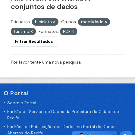
conjuntos de dados
Etiquetas:
bicicleta
Grupos:
mobilidade
turismo
Formatos:
PDF
Filtrar Resultados
Por favor tente uma nova pesquisa.
O Portal
Sobre o Portal
Padrão de Serviço de Dados da Prefeitura da Cidade de
Recife
Padrões de Publicação dos Dados no Portal de Dados
Abertos do Recife