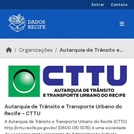
Ir para o conteúdo principal
Entrar
Contato
Organizações
Autarquia de Trânsito e...
Autarquia de Trânsito e Transporte Urbano do
Recife - CTTU
A Autarquia de Trânsito e Transporte Urbano do Recife (CTTU)
http://cttu.recife.pe.gov.br/ (0800 081 1078) é uma sociedade