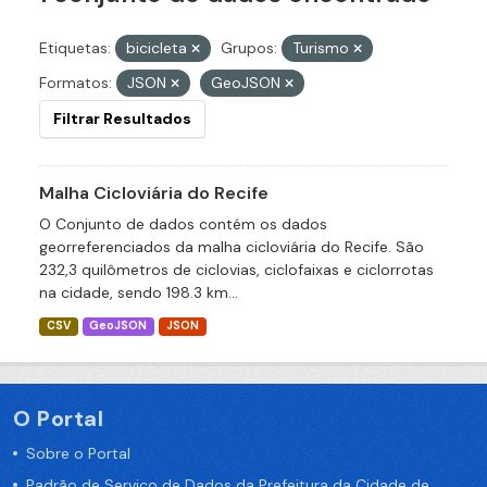
Etiquetas:
bicicleta
Grupos:
Turismo
Formatos:
JSON
GeoJSON
Filtrar Resultados
Malha Cicloviária do Recife
O Conjunto de dados contém os dados
georreferenciados da malha cicloviária do Recife. São
232,3 quilômetros de ciclovias, ciclofaixas e ciclorrotas
na cidade, sendo 198.3 km...
CSV
GeoJSON
JSON
O Portal
Sobre o Portal
Padrão de Serviço de Dados da Prefeitura da Cidade de