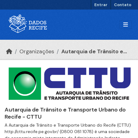
Ir para o conteúdo principal
Entrar
Contato
Organizações
Autarquia de Trânsito e...
Autarquia de Trânsito e Transporte Urbano do
Recife - CTTU
A Autarquia de Trânsito e Transporte Urbano do Recife (CTTU)
http://cttu.recife.pe.gov.br/ (0800 081 1078) é uma sociedade