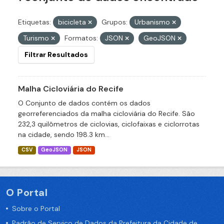
Etiquetas:
bicicleta
Grupos:
Urbanismo
Turismo
Formatos:
JSON
GeoJSON
Filtrar Resultados
Malha Cicloviária do Recife
O Conjunto de dados contém os dados
georreferenciados da malha cicloviária do Recife. São
232,3 quilômetros de ciclovias, ciclofaixas e ciclorrotas
na cidade, sendo 198.3 km...
CSV
GeoJSON
JSON
O Portal
Sobre o Portal
Padrão de Serviço de Dados da Prefeitura da Cidade de