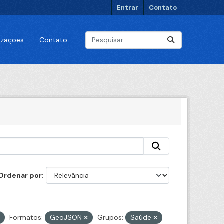
Entrar
Contato
lizações
Contato
Ordenar por
Formatos:
GeoJSON
Grupos:
Saúde