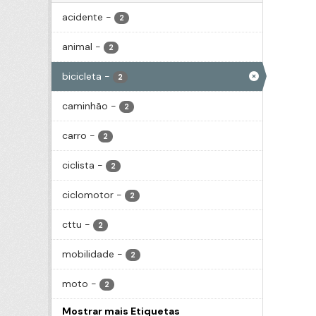
acidente
-
2
animal
-
2
bicicleta
-
2
caminhão
-
2
carro
-
2
ciclista
-
2
ciclomotor
-
2
cttu
-
2
mobilidade
-
2
moto
-
2
Mostrar mais Etiquetas