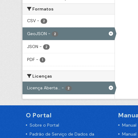
Formatos
CSV
-
2
GeoJSON
-
2
JSON
-
2
PDF
-
1
Licenças
Licença Aberta...
-
2
O Portal
Manua
Sobre o Portal
Manual
Padrão de Serviço de Dados da
Manual