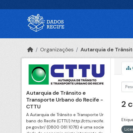
Ir para o conteúdo principal
Organizações
Autarquia de Trânsito
Autarquia de Trânsito e
Transporte Urbano do Recife -
2 
CTTU
A Autarquia de Trânsito e Transporte Ur
Etiqu
bano do Recife (CTTU) http://cttu.recife.
pe.gov.br/ (0800 081 1078) é uma socie
Lic