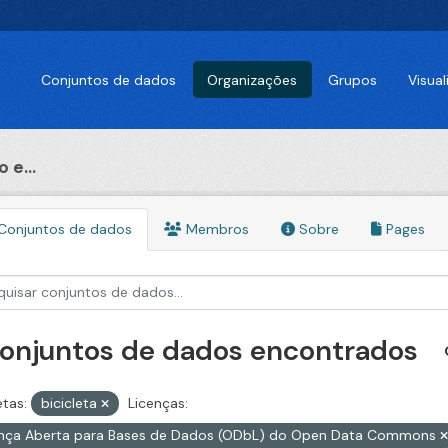
Conjuntos de dados
Organizações
Grupos
Visua
 e...
Conjuntos de dados
Membros
Sobre
Pages
conjuntos de dados encontrados
etas:
bicicleta
Licenças:
ença Aberta para Bases de Dados (ODbL) do Open Data Commons