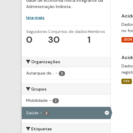
dade de economia mista integrante da
Administração Indireta...
Acid
leia mais
Dados
no fo
Seguidores
Conjuntos de dados
Membros
0
30
1
JSON
Acid
Organizações
Dados
regis
Autarquia de...
-
2
CSV
Grupos
Mobilidade
-
2
Saúde
-
2
Etiquetas