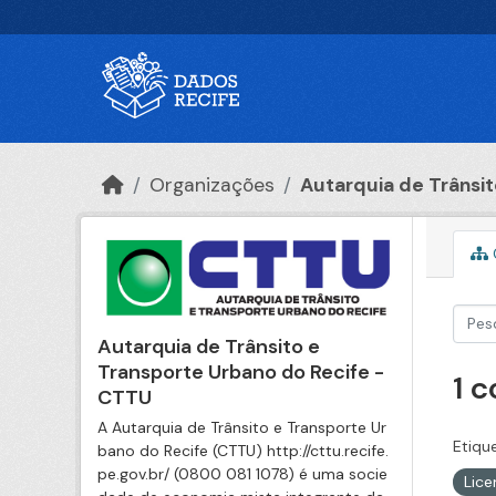
Ir para o conteúdo principal
Organizações
Autarquia de Trânsito
Autarquia de Trânsito e
Transporte Urbano do Recife -
1 
CTTU
A Autarquia de Trânsito e Transporte Ur
Etiqu
bano do Recife (CTTU) http://cttu.recife.
pe.gov.br/ (0800 081 1078) é uma socie
Lic