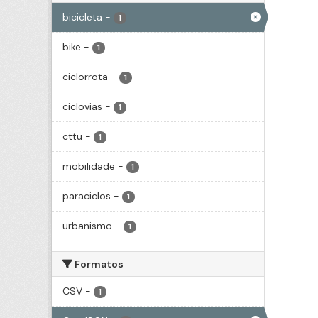
bicicleta
-
1
bike
-
1
ciclorrota
-
1
ciclovias
-
1
cttu
-
1
mobilidade
-
1
paraciclos
-
1
urbanismo
-
1
Formatos
CSV
-
1