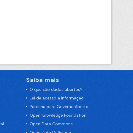
Saiba mais
O que são dados abertos?
Lei de acesso a informação
Parceria para Governo Aberto
Open Knowledge Foundation
al
Open Data Commons
Open Data Definition