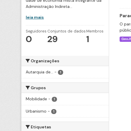
dade de economia mista integrante da
Administração Indireta...
Para
leia mais
O par
públi
Seguidores
Conjuntos de dados
Membros
0
29
1
GeoJ
Organizações
Autarquia de...
-
1
Grupos
Mobilidade
-
1
Urbanismo
-
1
Etiquetas