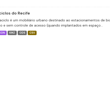
ciclos do Recife
aciclo é um mobiliário urbano destinado ao estacionamentos de bic
co e sem controle de acesso (quando implantados em espaço...
SON
KMZ
ODS
CSV