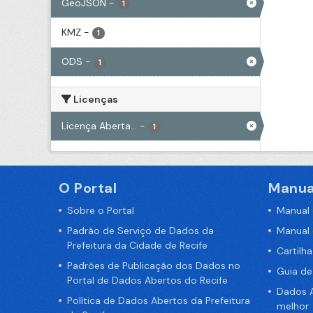
GeoJSON
-
1
KMZ
-
1
ODS
-
1
Licenças
Licença Aberta...
-
1
O Portal
Manua
Sobre o Portal
Manual
Padrão de Serviço de Dados da
Manual
Prefeitura da Cidade de Recife
Cartilh
Padrões de Publicação dos Dados no
Guia d
Portal de Dados Abertos do Recife
Dados A
Política de Dados Abertos da Prefeitura
melhor