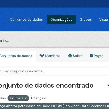
Conjuntos de dados
Organizações
Grupos
Visua
 e...
Conjuntos de dados
Membros
Sobre
Pages
conjunto de dados encontrado
etas:
bicicleta
Licenças:
ença Aberta para Bases de Dados (ODbL) do Open Data Commons