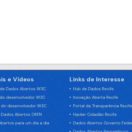
is e Vídeos
Links de Interesse
 de Dados Abertos W3C
Hub de Dados Recife
 do desenvolvedor W3C
Inovação Aberta Recife
a do desenvolvedor W3C
Portal da Transparência Recife
e Dados Abertos OKFN
Hacker Cidadão Recife
bertos para um dia a dia
Dados Abertos Governo Feder
Dados Abertos Pernambuco