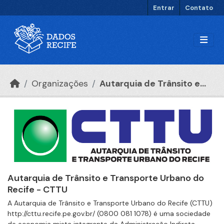
Ir para o conteúdo principal
Entrar
Contato
Organizações
Autarquia de Trânsito e...
Autarquia de Trânsito e Transporte Urbano do
Recife - CTTU
A Autarquia de Trânsito e Transporte Urbano do Recife (CTTU)
http://cttu.recife.pe.gov.br/ (0800 081 1078) é uma sociedade