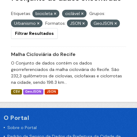
Etiquetas:
bicicleta
ciclável
Grupos:
Urbanismo
Formatos:
JSON
GeoJSON
Filtrar Resultados
Malha Cicloviária do Recife
O Conjunto de dados contém os dados
georreferenciados da malha cicloviária do Recife. São
232,3 quilômetros de ciclovias, ciclofaixas e ciclorrotas
na cidade, sendo 198.3 km...
CSV
GeoJSON
JSON
O Portal
Sobre o Portal
Padrão de Serviço de Dados da Prefeitura da Cidade de