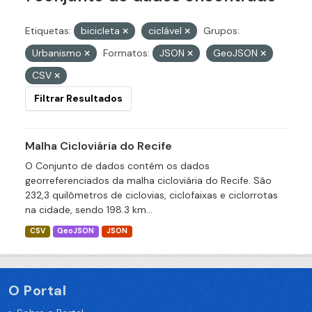
Etiquetas:
bicicleta
ciclável
Grupos:
Urbanismo
Formatos:
JSON
GeoJSON
CSV
Filtrar Resultados
Malha Cicloviária do Recife
O Conjunto de dados contém os dados
georreferenciados da malha cicloviária do Recife. São
232,3 quilômetros de ciclovias, ciclofaixas e ciclorrotas
na cidade, sendo 198.3 km...
CSV
GeoJSON
JSON
O Portal