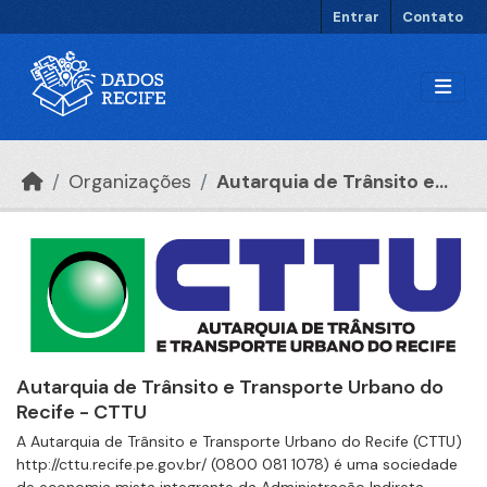
Ir para o conteúdo principal
Entrar
Contato
Organizações
Autarquia de Trânsito e...
Autarquia de Trânsito e Transporte Urbano do
Recife - CTTU
A Autarquia de Trânsito e Transporte Urbano do Recife (CTTU)
http://cttu.recife.pe.gov.br/ (0800 081 1078) é uma sociedade