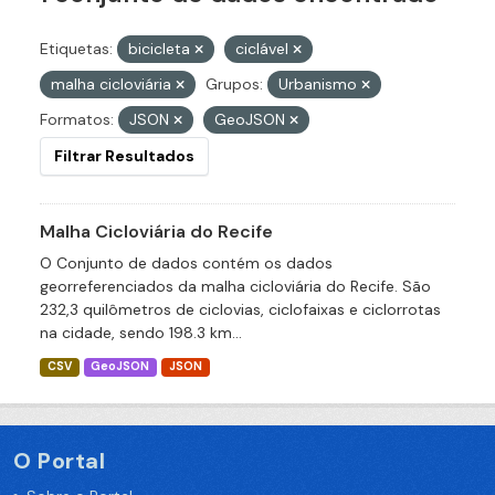
Etiquetas:
bicicleta
ciclável
malha cicloviária
Grupos:
Urbanismo
Formatos:
JSON
GeoJSON
Filtrar Resultados
Malha Cicloviária do Recife
O Conjunto de dados contém os dados
georreferenciados da malha cicloviária do Recife. São
232,3 quilômetros de ciclovias, ciclofaixas e ciclorrotas
na cidade, sendo 198.3 km...
CSV
GeoJSON
JSON
O Portal