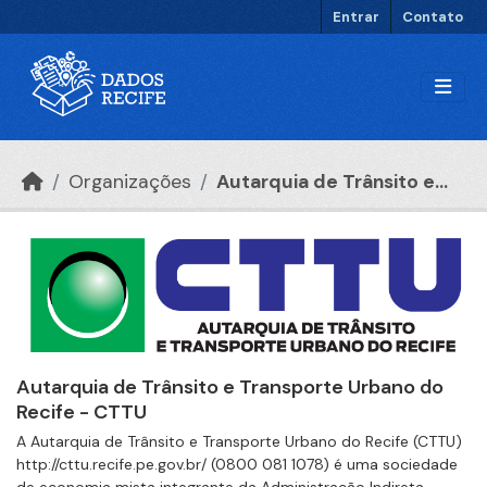
Ir para o conteúdo principal
Entrar
Contato
Organizações
Autarquia de Trânsito e...
Autarquia de Trânsito e Transporte Urbano do
Recife - CTTU
A Autarquia de Trânsito e Transporte Urbano do Recife (CTTU)
http://cttu.recife.pe.gov.br/ (0800 081 1078) é uma sociedade