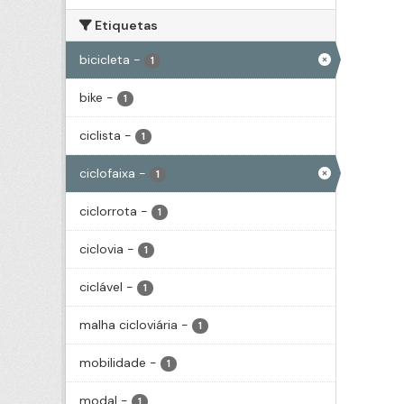
Etiquetas
bicicleta
-
1
bike
-
1
ciclista
-
1
ciclofaixa
-
1
ciclorrota
-
1
ciclovia
-
1
ciclável
-
1
malha cicloviária
-
1
mobilidade
-
1
modal
-
1