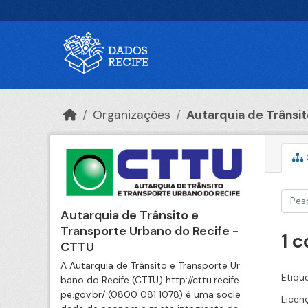
Ir para o conteúdo principal
Organizações
Autarquia de Trânsito
Autarquia de Trânsito e
Transporte Urbano do Recife -
1 
CTTU
A Autarquia de Trânsito e Transporte Ur
Etiqu
bano do Recife (CTTU) http://cttu.recife.
pe.gov.br/ (0800 081 1078) é uma socie
Licen