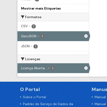
Mostrar mais Etiquetas
Formatos
CSV
-
1
GeoJSON
-
1
JSON
-
1
Licenças
Licença Aberta...
-
1
O Portal
Manua
Sobre o Portal
Manual
Padrão de Serviço de Dados da
Manual