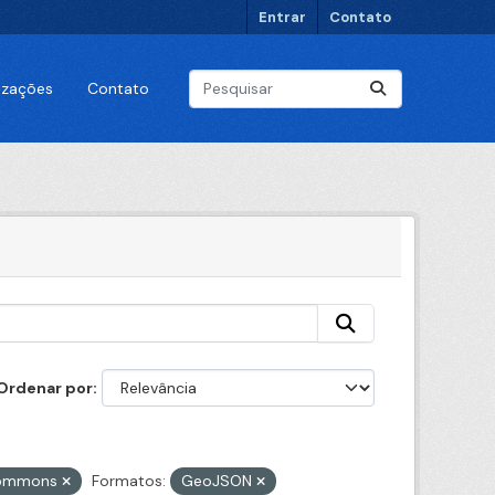
Entrar
Contato
lizações
Contato
Ordenar por
 Commons
Formatos:
GeoJSON