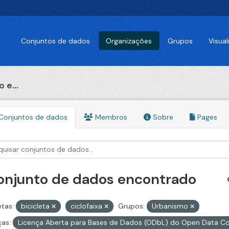
Conjuntos de dados
Organizações
Grupos
Visua
 e...
Conjuntos de dados
Membros
Sobre
Pages
conjunto de dados encontrado
etas:
bicicleta
ciclofaixa
Grupos:
Urbanismo
ças:
Licença Aberta para Bases de Dados (ODbL) do Open Data