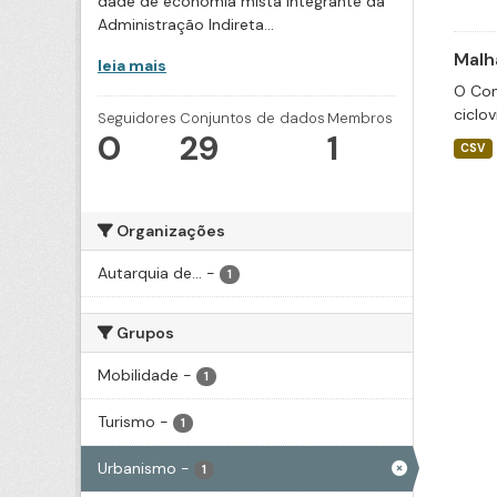
dade de economia mista integrante da
Administração Indireta...
Malha
leia mais
O Con
ciclov
Seguidores
Conjuntos de dados
Membros
0
29
1
CSV
Organizações
Autarquia de...
-
1
Grupos
Mobilidade
-
1
Turismo
-
1
Urbanismo
-
1