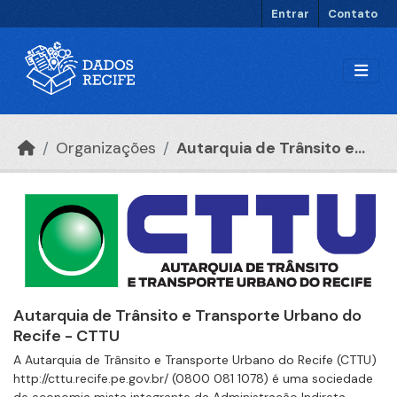
Ir para o conteúdo principal
Entrar
Contato
Organizações
Autarquia de Trânsito e...
Autarquia de Trânsito e Transporte Urbano do
Recife - CTTU
A Autarquia de Trânsito e Transporte Urbano do Recife (CTTU)
http://cttu.recife.pe.gov.br/ (0800 081 1078) é uma sociedade