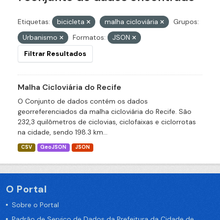
Etiquetas:
bicicleta
malha cicloviária
Grupos:
Urbanismo
Formatos:
JSON
Filtrar Resultados
Malha Cicloviária do Recife
O Conjunto de dados contém os dados
georreferenciados da malha cicloviária do Recife. São
232,3 quilômetros de ciclovias, ciclofaixas e ciclorrotas
na cidade, sendo 198.3 km...
CSV
GeoJSON
JSON
O Portal
Sobre o Portal
Padrão de Serviço de Dados da Prefeitura da Cidade de