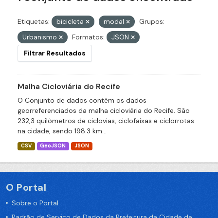
Etiquetas:
bicicleta
modal
Grupos:
Urbanismo
Formatos:
JSON
Filtrar Resultados
Malha Cicloviária do Recife
O Conjunto de dados contém os dados
georreferenciados da malha cicloviária do Recife. São
232,3 quilômetros de ciclovias, ciclofaixas e ciclorrotas
na cidade, sendo 198.3 km...
CSV
GeoJSON
JSON
O Portal
Sobre o Portal
Padrão de Serviço de Dados da Prefeitura da Cidade de