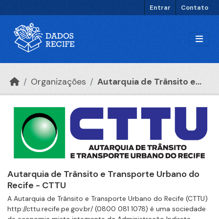
Ir para o conteúdo principal
Entrar
Contato
Organizações
Autarquia de Trânsito e...
Autarquia de Trânsito e Transporte Urbano do
Recife - CTTU
A Autarquia de Trânsito e Transporte Urbano do Recife (CTTU)
http://cttu.recife.pe.gov.br/ (0800 081 1078) é uma sociedade