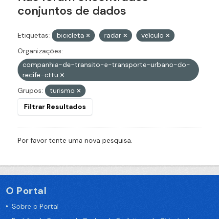
conjuntos de dados
Etiquetas:
bicicleta
radar
veículo
Organizações:
companhia-de-transito-e-transporte-urbano-do-
recife-cttu
Grupos:
turismo
Filtrar Resultados
Por favor tente uma nova pesquisa.
O Portal
Sobre o Portal