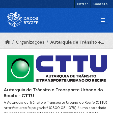
Ir para o conteúdo principal
Entrar
Contato
Organizações
Autarquia de Trânsito e...
Autarquia de Trânsito e Transporte Urbano do
Recife - CTTU
A Autarquia de Trânsito e Transporte Urbano do Recife (CTTU)
http://cttu.recife.pe.gov.br/ (0800 081 1078) é uma sociedade