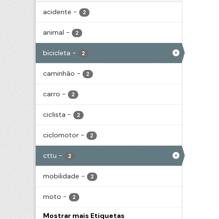
acidente
-
2
animal
-
2
bicicleta
-
2
caminhão
-
2
carro
-
2
ciclista
-
2
ciclomotor
-
2
cttu
-
2
mobilidade
-
2
moto
-
2
Mostrar mais Etiquetas