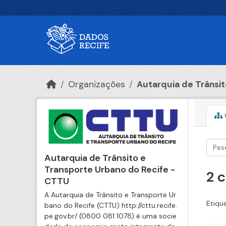
Ir para o conteúdo principal
Organizações
Autarquia de Trânsito
Autarquia de Trânsito e
Transporte Urbano do Recife -
2 
CTTU
A Autarquia de Trânsito e Transporte Ur
Etiqu
bano do Recife (CTTU) http://cttu.recife.
pe.gov.br/ (0800 081 1078) é uma socie