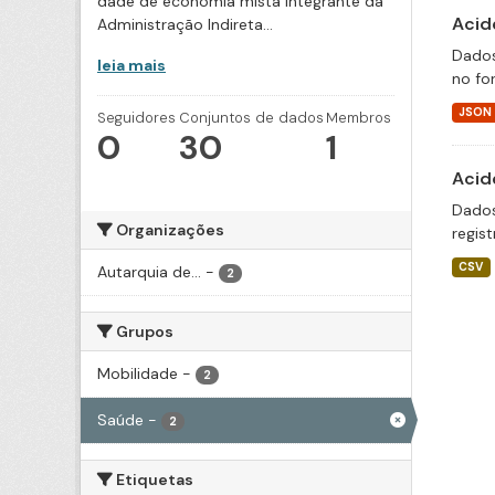
dade de economia mista integrante da
Acid
Administração Indireta...
Dados
leia mais
no fo
JSON
Seguidores
Conjuntos de dados
Membros
0
30
1
Acid
Dados
Organizações
regis
CSV
Autarquia de...
-
2
Grupos
Mobilidade
-
2
Saúde
-
2
Etiquetas