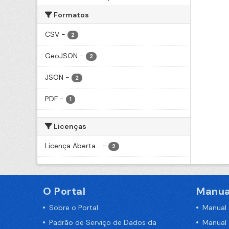
Formatos
CSV
-
2
GeoJSON
-
2
JSON
-
2
PDF
-
1
Licenças
Licença Aberta...
-
2
O Portal
Manua
Sobre o Portal
Manual
Padrão de Serviço de Dados da
Manual