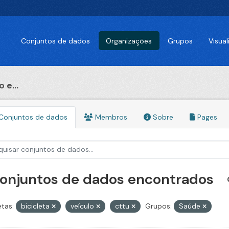
Conjuntos de dados
Organizações
Grupos
Visua
 e...
Conjuntos de dados
Membros
Sobre
Pages
conjuntos de dados encontrados
etas:
bicicleta
veículo
cttu
Grupos:
Saúde