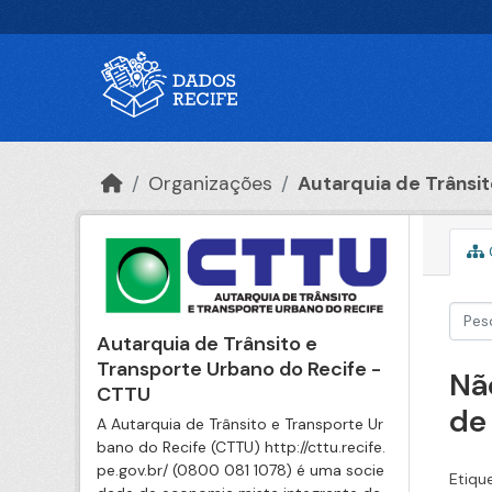
Ir para o conteúdo principal
Organizações
Autarquia de Trânsito
Autarquia de Trânsito e
Transporte Urbano do Recife -
Nã
CTTU
de
A Autarquia de Trânsito e Transporte Ur
bano do Recife (CTTU) http://cttu.recife.
pe.gov.br/ (0800 081 1078) é uma socie
Etiqu