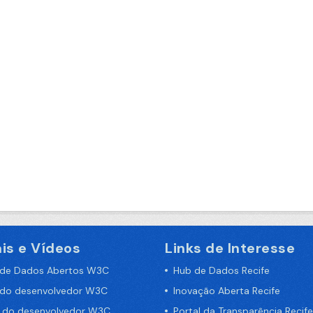
is e Vídeos
Links de Interesse
 de Dados Abertos W3C
Hub de Dados Recife
 do desenvolvedor W3C
Inovação Aberta Recife
a do desenvolvedor W3C
Portal da Transparência Recife