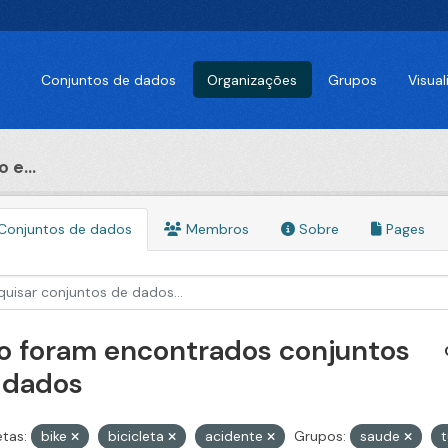
Conjuntos de dados
Organizações
Grupos
Visua
 e...
Conjuntos de dados
Membros
Sobre
Pages
o foram encontrados conjuntos
 dados
etas:
bike
bicicleta
acidente
Grupos:
saude