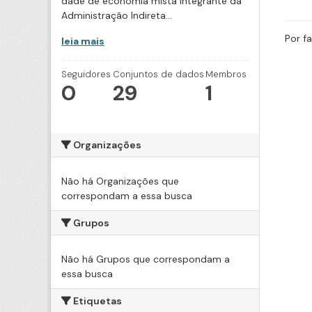
dade de economia mista integrante da
Administração Indireta...
Por f
leia mais
Seguidores
Conjuntos de dados
Membros
0
29
1
Organizações
Não há Organizações que
correspondam a essa busca
Grupos
Não há Grupos que correspondam a
essa busca
Etiquetas