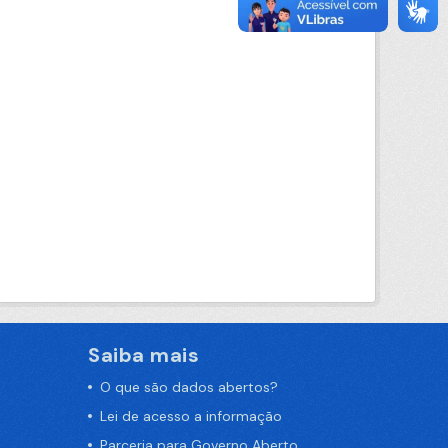
Saiba mais
O que são dados abertos?
Lei de acesso a informação
Parceria para Governo Aberto