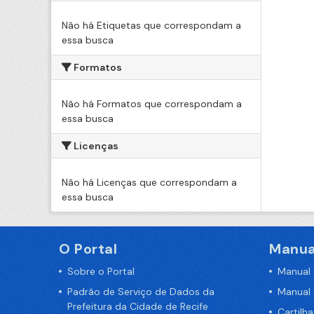
Não há Etiquetas que correspondam a
essa busca
Formatos
Não há Formatos que correspondam a
essa busca
Licenças
Não há Licenças que correspondam a
essa busca
O Portal
Manua
Sobre o Portal
Manual
Padrão de Serviço de Dados da
Manual
Prefeitura da Cidade de Recife
Cartilh