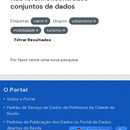
conjuntos de dados
Etiquetas:
carro
Grupos:
urbanismo
mobilidade
turismo
Filtrar Resultados
Por favor tente uma nova pesquisa.
O Portal
Sobre o Portal
Padrão de Serviço de Dados da Prefeitura da Cidade de
Recife
Padrões de Publicação dos Dados no Portal de Dados
Abertos do Recife