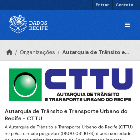
Ir para o conteúdo principal
Entrar
Contato
Organizações
Autarquia de Trânsito e...
Autarquia de Trânsito e Transporte Urbano do
Recife - CTTU
A Autarquia de Trânsito e Transporte Urbano do Recife (CTTU)
http://cttu.recife.pe.gov.br/ (0800 081 1078) é uma sociedade