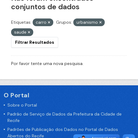
conjuntos de dados
Etiquetas:
carro
Grupos:
urbanismo
saude
Filtrar Resultados
Por favor tente uma nova pesquisa.
O Portal
Sobre o Portal
Padrão de Serviço de Dados da Prefeitura da Cidade de
Recife
Padrões de Publicação dos Dados no Portal de Dados
Abertos do Recife