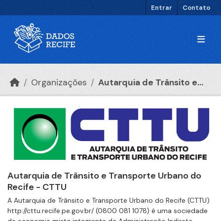
Ir para o conteúdo principal
Entrar
Contato
Organizações
Autarquia de Trânsito e...
Autarquia de Trânsito e Transporte Urbano do
Recife - CTTU
A Autarquia de Trânsito e Transporte Urbano do Recife (CTTU)
http://cttu.recife.pe.gov.br/ (0800 081 1078) é uma sociedade