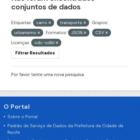
conjuntos de dados
Etiquetas:
carro
transporte
Grupos:
urbanismo
Formatos:
JSON
CSV
Licenças:
odc-odbl
Filtrar Resultados
Por favor tente uma nova pesquisa.
O Portal
Sobre o Portal
Padrão de Serviço de Dados da Prefeitura da Cidade de
Recife