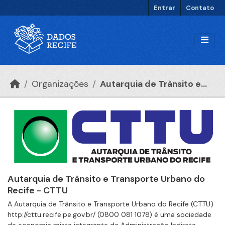
Ir para o conteúdo principal
Entrar
Contato
Organizações
Autarquia de Trânsito e...
Autarquia de Trânsito e Transporte Urbano do
Recife - CTTU
A Autarquia de Trânsito e Transporte Urbano do Recife (CTTU)
http://cttu.recife.pe.gov.br/ (0800 081 1078) é uma sociedade