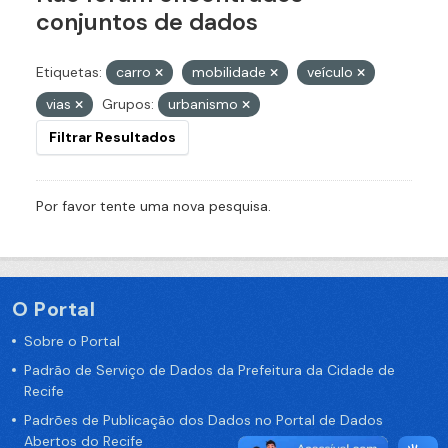
conjuntos de dados
Etiquetas:
carro
mobilidade
veículo
vias
Grupos:
urbanismo
Filtrar Resultados
Por favor tente uma nova pesquisa.
O Portal
Sobre o Portal
Padrão de Serviço de Dados da Prefeitura da Cidade de
Recife
Padrões de Publicação dos Dados no Portal de Dados
Abertos do Recife