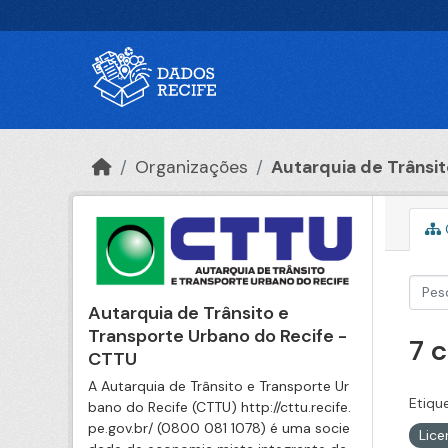
Ir para o conteúdo principal
Organizações
Autarquia de Trânsito
Autarquia de Trânsito e
Transporte Urbano do Recife -
7 
CTTU
A Autarquia de Trânsito e Transporte Ur
Etiqu
bano do Recife (CTTU) http://cttu.recife.
pe.gov.br/ (0800 081 1078) é uma socie
Lic