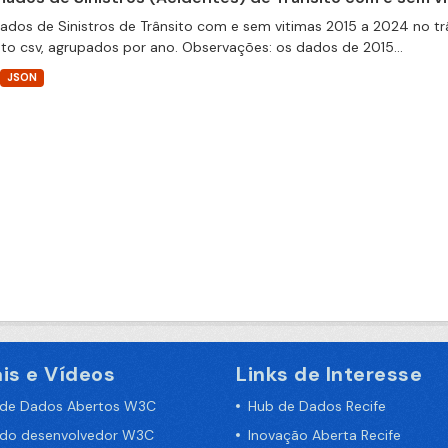
dos de Sinistros de Trânsito com e sem vitimas 2015 a 2024 no trâ
to csv, agrupados por ano. Observações: os dados de 2015...
JSON
is e Vídeos
Links de Interesse
 de Dados Abertos W3C
Hub de Dados Recife
 do desenvolvedor W3C
Inovação Aberta Recife