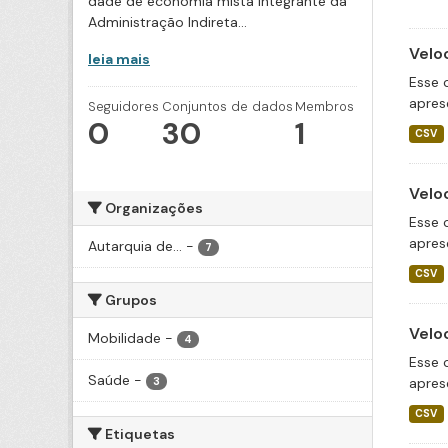
dade de economia mista integrante da
Administração Indireta...
Velo
leia mais
Esse 
apres
Seguidores
Conjuntos de dados
Membros
0
30
1
CSV
Velo
Organizações
Esse 
apres
Autarquia de...
-
7
CSV
Grupos
Velo
Mobilidade
-
4
Esse 
Saúde
-
apres
3
CSV
Etiquetas