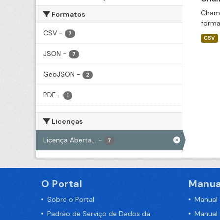
Chama
Formatos
forma
CSV
-
7
CSV
JSON
-
7
GeoJSON
-
2
PDF
-
1
Licenças
Licença Aberta...
-
7
O Portal
Manua
Sobre o Portal
Manual
Padrão de Serviço de Dados da
Manual