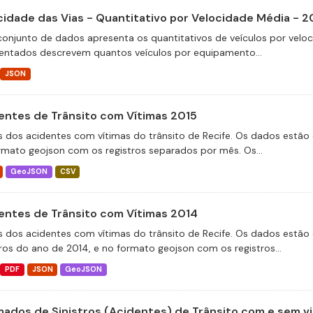
cidade das Vias - Quantitativo por Velocidade Média - 
conjunto de dados apresenta os quantitativos de veículos por velo
entados descrevem quantos veículos por equipamento...
JSON
entes de Trânsito com Vítimas 2015
 dos acidentes com vítimas do trânsito de Recife. Os dados estão 
rmato geojson com os registros separados por mês. Os...
GeoJSON
CSV
entes de Trânsito com Vítimas 2014
 dos acidentes com vítimas do trânsito de Recife. Os dados estão 
tros do ano de 2014, e no formato geojson com os registros...
PDF
JSON
GeoJSON
ados de Sinistros (Acidentes) de Trânsito com e sem v