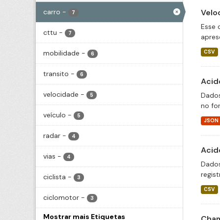
carro
-
Velo
7
Esse 
cttu
-
7
apres
mobilidade
-
CSV
6
transito
-
6
Acid
velocidade
-
Dados
5
no fo
veículo
-
5
JSON
radar
-
4
Acid
vias
-
4
Dados
regis
ciclista
-
3
CSV
ciclomotor
-
3
Mostrar mais Etiquetas
Cham