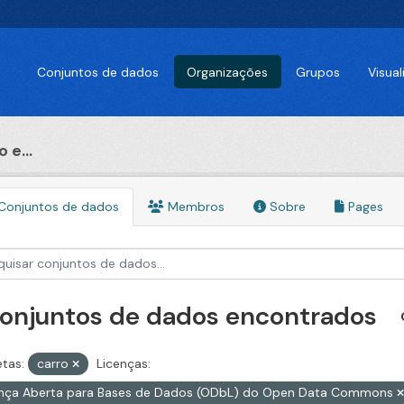
Conjuntos de dados
Organizações
Grupos
Visua
 e...
Conjuntos de dados
Membros
Sobre
Pages
conjuntos de dados encontrados
etas:
carro
Licenças:
ença Aberta para Bases de Dados (ODbL) do Open Data Commons