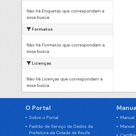
Não há Etiquetas que correspondam a
essa busca
Formatos
Não há Formatos que correspondam a
essa busca
Licenças
Não há Licenças que correspondam a
essa busca
O Portal
Manua
Sobre o Portal
Manual
Padrão de Serviço de Dados da
Manual
Prefeitura da Cidade de Recife
Cartilh