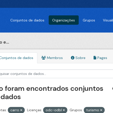
Conjuntos de dados
Organizações
Grupos
Visua
 e...
Conjuntos de dados
Membros
Sobre
Pages
o foram encontrados conjuntos
 dados
etas:
carro
Licenças:
odc-odbl
Grupos:
turismo