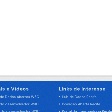
is e Vídeos
Links de Interesse
 de Dados Abertos W3C
Hub de Dados Recife
 do desenvolvedor W3C
Inovação Aberta Recife
a do desenvolvedor W3C
Portal da Transparência Recife