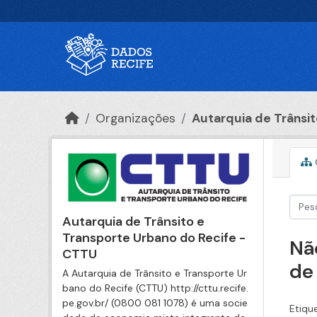
Ir para o conteúdo principal
Organizações
Autarquia de Trânsito
Autarquia de Trânsito e
Transporte Urbano do Recife -
Nã
CTTU
de
A Autarquia de Trânsito e Transporte Ur
bano do Recife (CTTU) http://cttu.recife.
pe.gov.br/ (0800 081 1078) é uma socie
Etiqu