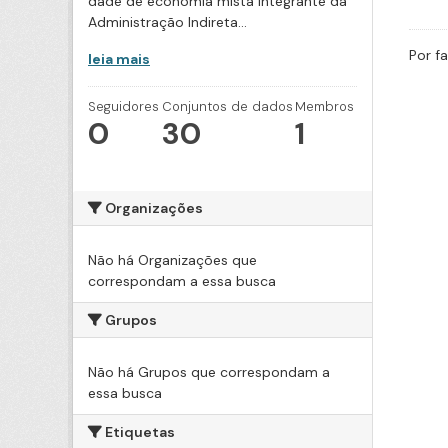
dade de economia mista integrante da
Administração Indireta...
Por f
leia mais
Seguidores
Conjuntos de dados
Membros
0
30
1
Organizações
Não há Organizações que
correspondam a essa busca
Grupos
Não há Grupos que correspondam a
essa busca
Etiquetas