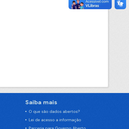
Saiba mais
O que são dados abertos?
Lei de acesso a informação
Parceria para Governo Aberto