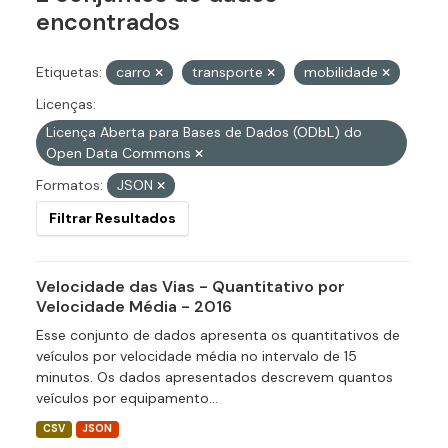
encontrados
Etiquetas:
carro
transporte
mobilidade
Licenças:
Licença Aberta para Bases de Dados (ODbL) do
Open Data Commons
Formatos:
JSON
Filtrar Resultados
Velocidade das Vias - Quantitativo por
Velocidade Média - 2016
Esse conjunto de dados apresenta os quantitativos de
veículos por velocidade média no intervalo de 15
minutos. Os dados apresentados descrevem quantos
veículos por equipamento...
CSV
JSON