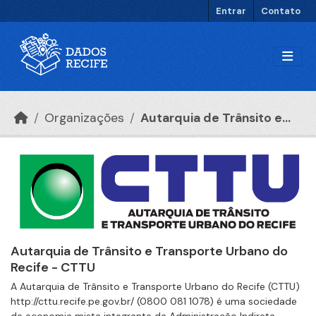
Ir para o conteúdo principal
Entrar
Contato
Organizações
Autarquia de Trânsito e...
Autarquia de Trânsito e Transporte Urbano do
Recife - CTTU
A Autarquia de Trânsito e Transporte Urbano do Recife (CTTU)
http://cttu.recife.pe.gov.br/ (0800 081 1078) é uma sociedade