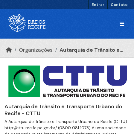
Ir para o conteúdo principal
Entrar
Contato
Organizações
Autarquia de Trânsito e...
Autarquia de Trânsito e Transporte Urbano do
Recife - CTTU
A Autarquia de Trânsito e Transporte Urbano do Recife (CTTU)
http://cttu.recife.pe.gov.br/ (0800 081 1078) é uma sociedade