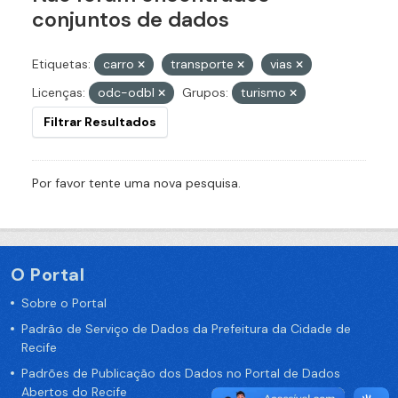
conjuntos de dados
Etiquetas:
carro
transporte
vias
Licenças:
odc-odbl
Grupos:
turismo
Filtrar Resultados
Por favor tente uma nova pesquisa.
O Portal
Sobre o Portal
Padrão de Serviço de Dados da Prefeitura da Cidade de
Recife
Padrões de Publicação dos Dados no Portal de Dados
Abertos do Recife