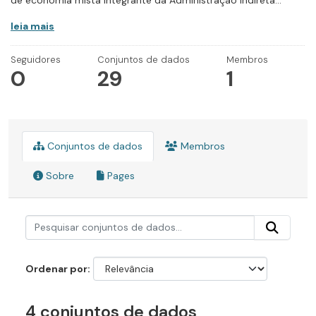
de economia mista integrante da Administração Indireta...
leia mais
Seguidores
Conjuntos de dados
Membros
0
29
1
Conjuntos de dados
Membros
Sobre
Pages
Ordenar por
4 conjuntos de dados