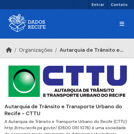
Ir para o conteúdo principal
Entrar
Contato
Organizações
Autarquia de Trânsito e...
Autarquia de Trânsito e Transporte Urbano do
Recife - CTTU
A Autarquia de Trânsito e Transporte Urbano do Recife (CTTU)
http://cttu.recife.pe.gov.br/ (0800 081 1078) é uma sociedade